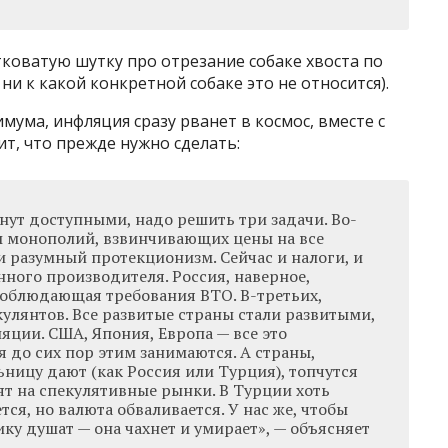
коватую шутку про отрезание собаке хвоста по
ни к какой конкретной собаке это не относится).
имума, инфляция сразу рванет в космос, вместе с
ит, что прежде нужно сделать:
нут доступными, надо решить три задачи. Во-
ы монополий, взвинчивающих цены на все
и разумный протекционизм. Сейчас и налоги, и
ного производителя. Россия, наверное,
 соблюдающая требования ВТО. В-третьих,
улянтов. Все развитые страны стали развитыми,
ляции. США, Япония, Европа — все это
 до сих пор этим занимаются. А страны,
ницу дают (как Россия или Турция), топчутся
дят на спекулятивные рынки. В Турции хоть
ся, но валюта обваливается. У нас же, чтобы
ку душат — она чахнет и умирает», — объясняет