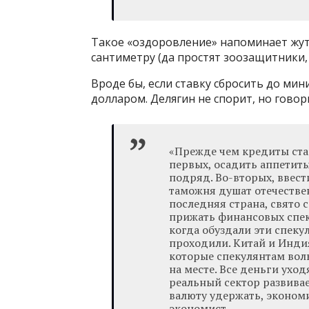
Такое «оздоровление» напоминает жут
сантиметру (да простят зоозащитники, 
Вроде бы, если ставку сбросить до мин
долларом. Делягин не спорит, но говор
«Прежде чем кредиты ста
первых, осадить аппетит
подряд. Во-вторых, ввест
таможня душат отечествен
последняя страна, свято
прижать финансовых спек
когда обуздали эти спеку
проходили. Китай и Индия
которые спекулянтам воль
на месте. Все деньги ухо
реальный сектор развивает
валюту удержать, экономи
экономист.