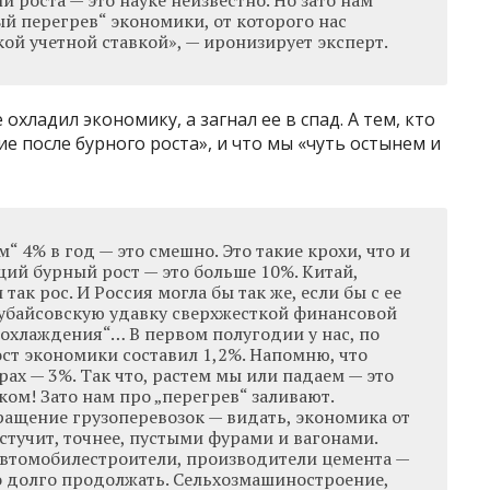
ли роста — это науке неизвестно. Но зато нам
й перегрев“ экономики, от которого нас
ой учетной ставкой», — иронизирует эксперт.
хладил экономику, а загнал ее в спад. А тем, кто
ние после бурного роста», и что мы «чуть остынем и
“ 4% в год — это смешно. Это такие крохи, что и
ий бурный рост — это больше 10%. Китай,
ак рос. И Россия могла бы так же, если бы с ее
убайсовскую удавку сверхжесткой финансовой
 „охлаждения“… В первом полугодии у нас, по
т экономики составил 1,2%. Напомню, что
рах — 3%. Так что, растем мы или падаем — это
ком! Зато нам про „перегрев“ заливают.
ащение грузоперевозок — видать, экономика от
стучит, точнее, пустыми фурами и вагонами.
автомобилестроители, производители цемента —
о долго продолжать. Сельхозмашиностроение,