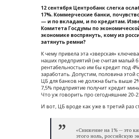
12 сентября Центробанк слегка осла
17%. Коммерческие банки, почувств
— и по вкладам, и по кредитам. Из
Комитета Госдумы по экономической
экономике воспрянуть, кому из росс
затянуть ремни?
К чему привела эта «зверская» ключев
наших предприятий (не считая малый биз
рентабельностью им бы кредит под 4% 
заработать. Допустим, половина этой 
ЦБ для банков не должна быть выше 2%
7,5% предприятие получит кредит мин
Что уж говорить про сегодняшние 20-2
И вот, ЦБ вроде как уже в третий раз с
«Снижение на 1% — это ка
этого ноль, российскую эк