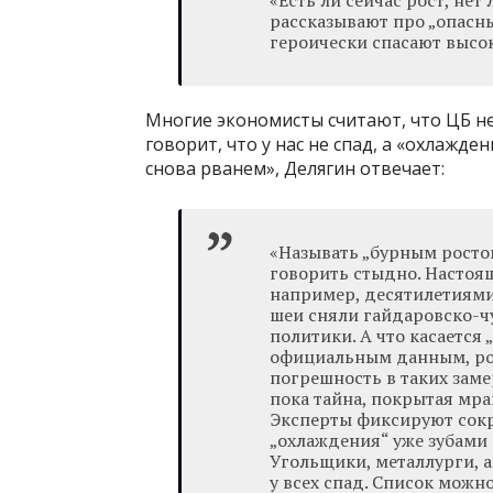
«Есть ли сейчас рост, нет 
рассказывают про „опасны
героически спасают высок
Многие экономисты считают, что ЦБ не о
говорит, что у нас не спад, а «охлажде
снова рванем», Делягин отвечает:
«Называть „бурным ростом
говорить стыдно. Настоящ
например, десятилетиями т
шеи сняли гайдаровско-ч
политики. А что касается
официальным данным, рос
погрешность в таких заме
пока тайна, покрытая мра
Эксперты фиксируют сокр
„охлаждения“ уже зубами 
Угольщики, металлурги, 
у всех спад. Список можн