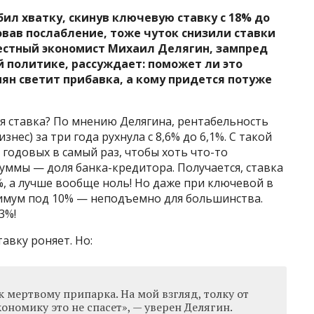
бил хватку, скинув ключевую ставку с 18% до
овав послабление, тоже чуток снизили ставки
вестный экономист Михаил Делягин, зампред
 политике, рассуждает: поможет ли это
иян светит прибавка, а кому придется потуже
ая ставка? По мнению Делягина, рентабельность
нес) за три года рухнула с 8,6% до 6,1%. С такой
годовых в самый раз, чтобы хоть что-то
суммы — доля банка-кредитора. Получается, ставка
, а лучше вообще ноль! Но даже при ключевой в
имум под 10% — неподъемно для большинства.
3%!
тавку роняет. Но:
к мертвому припарка. На мой взгляд, толку от
ономику это не спасет», — уверен Делягин.