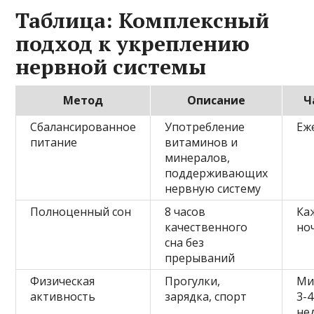
Таблица: Комплексный
подход к укреплению
нервной системы
Метод
Описание
Ч
Сбалансированное
Употребление
Еж
питание
витаминов и
минералов,
поддерживающих
нервную систему
Полноценный сон
8 часов
Ка
качественного
но
сна без
прерываний
Физическая
Прогулки,
Ми
активность
зарядка, спорт
3-4
не