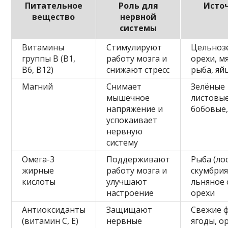
Питательное
Роль для
Исто
вещество
нервной
системы
Витамины
Стимулируют
Цельноз
группы В (B1,
работу мозга и
орехи, мя
B6, B12)
снижают стресс
рыба, яй
Магний
Снимает
Зелёные
мышечное
листовы
напряжение и
бобовые,
успокаивает
нервную
систему
Омега-3
Поддерживают
Рыба (ло
жирные
работу мозга и
скумбрия
кислоты
улучшают
льняное 
настроение
орехи
Антиоксиданты
Защищают
Свежие ф
(витамин С, Е)
нервные
ягоды, о