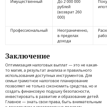
Имущественный
До 2 000 000
Поку
рублей
ипо
(возврат 260
000)
Профессиональный
Неограниченно,
Расх
в пределах
раб
дохода
Заключение
Оптимизация налоговых выплат — это не какая-
то магия, а результат анализа и правильного
использования доступных инструментов. Для
семьи грамотное налоговое планирование
позволяет не только сэкономить средства, но и
создать финансовую подушку безопасности,
инвестировать в развитие и образование детей.
Главное — знать свои права, быть внимательным
к документам и своевременно подавать