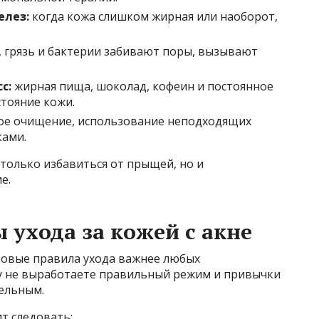
елез:
когда кожа слишком жирная или наоборот,
 грязь и бактерии забивают поры, вызывают
с:
жирная пища, шоколад, кофеин и постоянное
стояние кожи.
е очищение, использование неподходящих
ками.
только избавиться от прыщей, но и
е.
ухода за кожей с акне
азовые правила ухода важнее любых
зу не выработаете правильный режим и привычки
ельным.
т следовать: