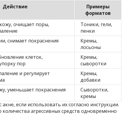
Действие
Примеры
форматов
кожу, очищает поры,
Тоники, гели,
паление
пенки
ии, снимает покраснения
Кремы,
лосьоны
новление клеток,
Кремы,
упорку пор
сыворотки
аление и регулирует
Кремы,
ма
добавки
жу, уменьшает покраснения
Сыворотки,
кремы
акне, если использовать их согласно инструкции.
 количества агрессивных средств одновременно