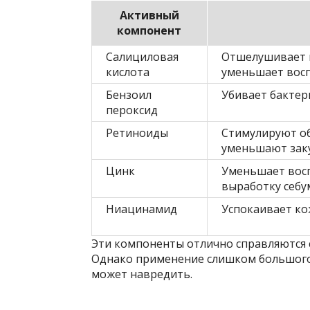
Активный
компонент
Салициловая
Отшелушивает 
кислота
уменьшает вос
Бензоил
Убивает бактер
пероксид
Ретиноиды
Стимулируют об
уменьшают зак
Цинк
Уменьшает восп
выработку себу
Ниацинамид
Успокаивает ко
Эти компоненты отлично справляются с 
Однако применение слишком большого
может навредить.