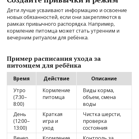
Дети лучше усваивают информацию и освоение
новых обязанностей, если они закрепляются в
рамках привычного распорядка. Например,
кормление питомца может стать утренним и
вечерним ритуалом для ребёнка.
Пример расписания ухода за
питомцем для ребёнка
Время
Действие
Описание
Утро
Кормление
Виды корма,
(7:30–
питомца
объем, смена
8:00)
воды
День
Краткая
Чистка шерсти,
(12:00–
игра и
проверка
13:00)
уход
состояния
Вечер
Кормление
Контроль за