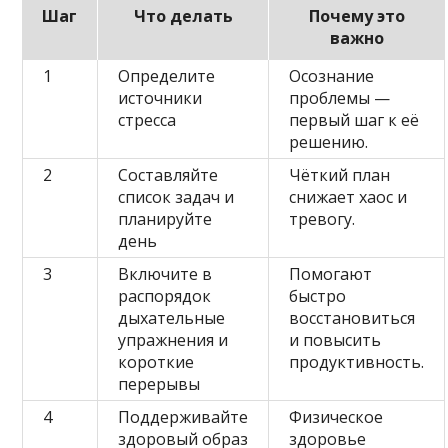
Шаг
Что делать
Почему это
важно
1
Определите
Осознание
источники
проблемы —
стресса
первый шаг к её
решению.
2
Составляйте
Чёткий план
список задач и
снижает хаос и
планируйте
тревогу.
день
3
Включите в
Помогают
распорядок
быстро
дыхательные
восстановиться
упражнения и
и повысить
короткие
продуктивность.
перерывы
4
Поддерживайте
Физическое
здоровый образ
здоровье