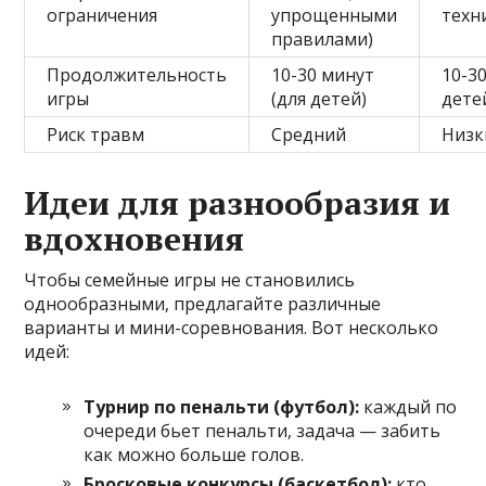
ограничения
упрощенными
техн
правилами)
Продолжительность
10-30 минут
10-3
игры
(для детей)
дете
Риск травм
Средний
Низк
Идеи для разнообразия и
вдохновения
Чтобы семейные игры не становились
однообразными, предлагайте различные
варианты и мини-соревнования. Вот несколько
идей:
Турнир по пенальти (футбол):
каждый по
очереди бьет пенальти, задача — забить
как можно больше голов.
Бросковые конкурсы (баскетбол):
кто