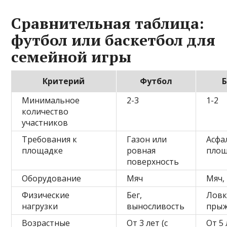
Сравнительная таблица:
футбол или баскетбол для
семейной игры
Критерий
Футбол
Минимальное
2-3
1-2
количество
участников
Требования к
Газон или
Асфа
площадке
ровная
площ
поверхность
Оборудование
Мяч
Мяч,
Физические
Бег,
Ловк
нагрузки
выносливость
прыж
Возрастные
От 3 лет (с
От 5 