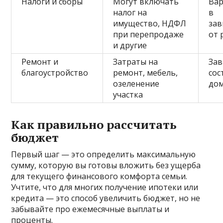
Налоги и сборы
Могут включать
Вар
налог на
в
имущество, НДФЛ
зав
при перепродаже
от 
и другие
Ремонт и
Затраты на
Зав
благоустройство
ремонт, мебель,
сос
озеленение
до
участка
Как правильно рассчитать
бюджет
Первый шаг — это определить максимальную
сумму, которую вы готовы вложить без ущерба
для текущего финансового комфорта семьи.
Учтите, что для многих получение ипотеки или
кредита — это способ увеличить бюджет, но не
забывайте про ежемесячные выплаты и
проценты.