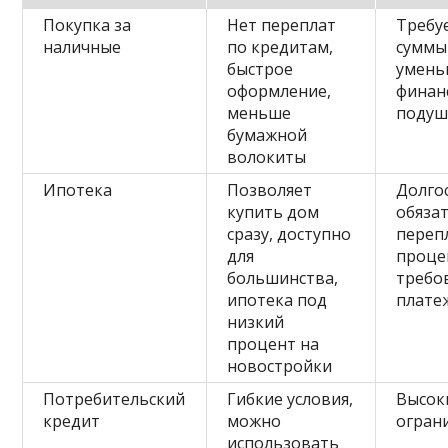
Покупка за
Нет переплат
Требу
наличные
по кредитам,
суммы 
быстрое
умень
оформление,
финан
меньше
подуш
бумажной
волокиты
Ипотека
Позволяет
Долго
купить дом
обязат
сразу, доступно
переп
для
проце
большинства,
требо
ипотека под
плате
низкий
процент на
новостройки
Потребительский
Гибкие условия,
Высок
кредит
можно
огран
использовать