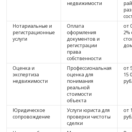
недвижимости
рай
раз
сос
Нотариальные и
Оплата
от 
регистрационные
оформления
2% 
услуги
документов и
сто
регистрации
до
права
собственности
Оценка и
Профессиональная
от 
экспертиза
оценка для
15 
недвижимости
понимания
руб
реальной
стоимости
объекта
Юридическое
Услуги юриста для
от 
сопровождение
проверки чистоты
руб
сделки