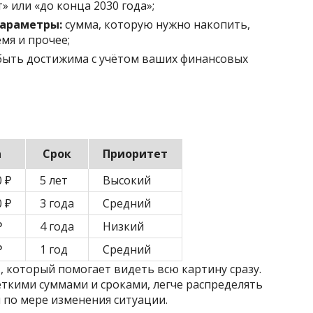
т» или «до конца 2030 года»;
араметры:
сумма, которую нужно накопить,
мя и прочее;
быть достижима с учётом ваших финансовых
а
Срок
Приоритет
0 ₽
5 лет
Высокий
0 ₽
3 года
Средний
₽
4 года
Низкий
₽
1 год
Средний
 который помогает видеть всю картину сразу.
чёткими суммами и сроками, легче распределять
по мере изменения ситуации.