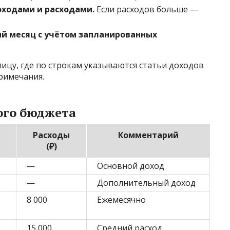
ходами и расходами.
Если расходов больше —
ий месяц с учётом запланированных
ицу, где по строкам указываются статьи доходов
примечания.
ого бюджета
Расходы
Комментарий
(₽)
—
Основной доход
—
Дополнительный доход
8 000
Ежемесячно
15 000
Средний расход