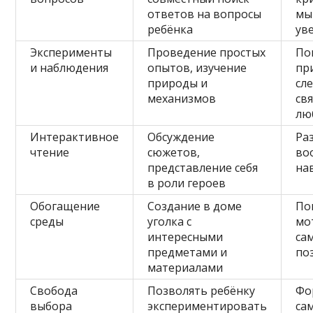
ответов на вопросы
мы
ребёнка
ув
Эксперименты
Проведение простых
По
и наблюдения
опытов, изучение
пр
природы и
сл
механизмов
свя
лю
Интерактивное
Обсуждение
Ра
чтение
сюжетов,
во
представление себя
на
в роли героев
Обогащение
Создание в доме
По
среды
уголка с
мо
интересными
са
предметами и
по
материалами
Свобода
Позволять ребёнку
Фо
выбора
экспериментировать
са