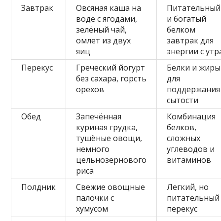
Завтрак
Овсяная каша на
Питательный
воде с ягодами,
и богатый
зелёный чай,
белком
омлет из двух
завтрак для
яиц
энергии с утр
Перекус
Греческий йогурт
Белки и жиры
без сахара, горсть
для
орехов
поддержания
сытости
Обед
Запечённая
Комбинация
куриная грудка,
белков,
тушёные овощи,
сложных
немного
углеводов и
цельнозернового
витаминов
риса
Полдник
Свежие овощные
Легкий, но
палочки с
питательный
хумусом
перекус