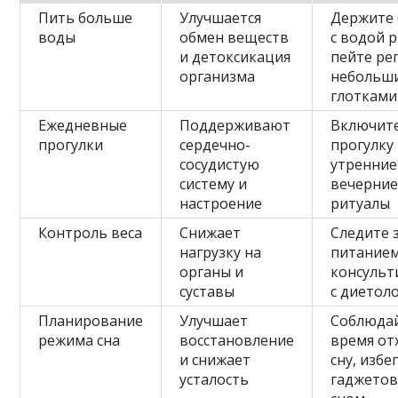
Пить больше
Улучшается
Держите 
воды
обмен веществ
с водой 
и детоксикация
пейте ре
организма
небольш
глотками
Ежедневные
Поддерживают
Включит
прогулки
сердечно-
прогулку
сосудистую
утренние
систему и
вечерни
настроение
ритуалы
Контроль веса
Снижает
Следите 
нагрузку на
питанием
органы и
консульт
суставы
с диетол
Планирование
Улучшает
Соблюда
режима сна
восстановление
время от
и снижает
сну, избе
усталость
гаджетов