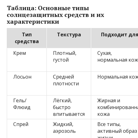
Таблица: Основные типы
солнцезащитных средств и их
характеристики
Тип
Текстура
Подходит дл
средства
Крем
Плотный,
Сухая,
густой
нормальная ко
Лосьон
Средней
Нормальная ко
плотности
Гель/
Лёгкий,
Жирная и
Флюид
быстро
комбинированн
впитывается
кожа
Спрей
Жидкий,
Все типы,
аэрозоль
активный образ
жизни