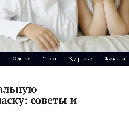
О детях
Спорт
Здоровье
Финансы
еальную
аску: советы и