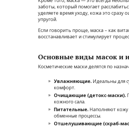
Кроме того, маска — это всегда неболь
заботы, который помогает расслабитьс
уделяете время уходу, кожа это сразу 
упругой.
Если говорить проще, маска – как вит
восстанавливает и стимулирует процес
Основные виды масок и 
Косметические маски делятся по назнач
Увлажняющие.
Идеальны для су
комфорт.
Очищающие (детокс-маски).
П
кожного сала.
Питательные.
Наполняют кожу 
обменные процессы.
Отшелушивающие (скраб-мас