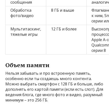
сообщения
аналоги
Обработка
8 ГБ и выше
Флагманс
фото/видео
к ним, S
серии ил
Мультитаскинг,
12 ГБ и более
Высокоп
тяжелые игры
процессо
Apple A-
Qualcom
серии 8
Объем памяти
Нельзя забывать и про встроенную память,
особенно если ты создаешь много контента.
Можно выбрать смартфон с 128 ГБ и больше, либо
дополнять его картой памяти (если есть слот). Для
ведения блога, где много фото и видео, разумный
минимум – это 256 ГБ.