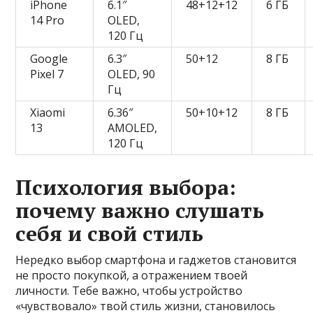
iPhone
6.1″
48+12+12
6 ГБ
14 Pro
OLED,
120 Гц
Google
6.3″
50+12
8 ГБ
Pixel 7
OLED, 90
Гц
Xiaomi
6.36″
50+10+12
8 ГБ
13
AMOLED,
120 Гц
Психология выбора:
почему важно слушать
себя и свой стиль
Нередко выбор смартфона и гаджетов становится
не просто покупкой, а отражением твоей
личности. Тебе важно, чтобы устройство
«чувствовало» твой стиль жизни, становилось