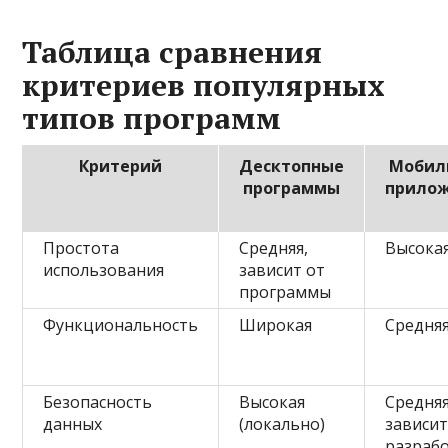
Таблица сравнения
критериев популярных
типов программ
Критерий
Десктопные
Мобил
программы
прило
Простота
Средняя,
Высока
использования
зависит от
программы
Функциональность
Широкая
Средня
Безопасность
Высокая
Средняя
данных
(локально)
зависит
разраб