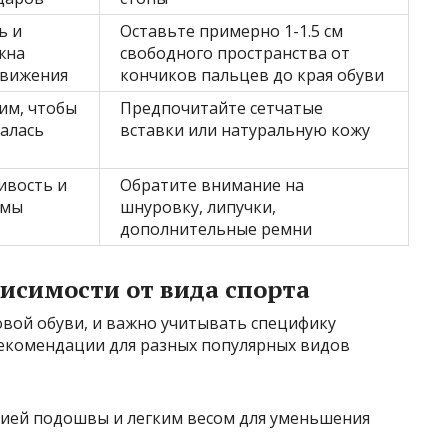
ь и
Оставьте примерно 1-1.5 см
жна
свободного пространства от
движения
кончиков пальцев до края обуви
им, чтобы
Предпочитайте сетчатые
алась
вставки или натуральную кожу
ивость и
Обратите внимание на
вмы
шнуровку, липучки,
дополнительные ремни
висимости от вида спорта
овой обуви, и важно учитывать специфику
рекомендации для разных популярных видов
ией подошвы и легким весом для уменьшения