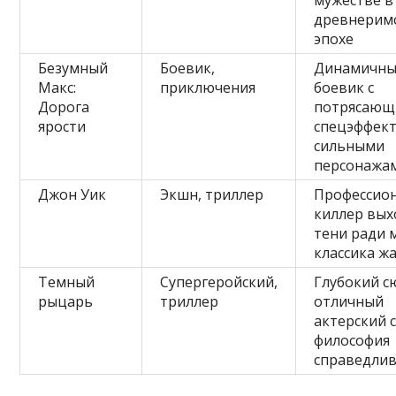
древнерим
эпохе
Безумный
Боевик,
Динамичн
Макс:
приключения
боевик с
Дорога
потрясаю
ярости
спецэффек
сильными
персонажа
Джон Уик
Экшн, триллер
Профессио
киллер вых
тени ради 
классика ж
Темный
Супергеройский,
Глубокий с
рыцарь
триллер
отличный
актерский 
философия
справедли