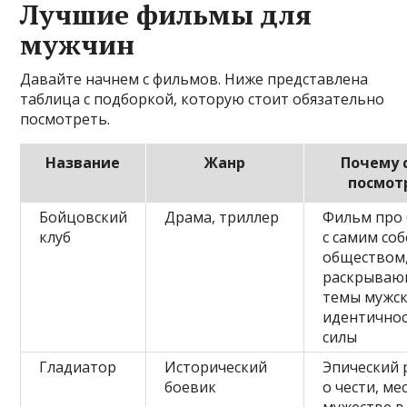
Лучшие фильмы для
мужчин
Давайте начнем с фильмов. Ниже представлена
таблица с подборкой, которую стоит обязательно
посмотреть.
Название
Жанр
Почему 
посмот
Бойцовский
Драма, триллер
Фильм про 
клуб
с самим соб
обществом
раскрыва
темы мужс
идентичнос
силы
Гладиатор
Исторический
Эпический 
боевик
о чести, ме
мужестве в