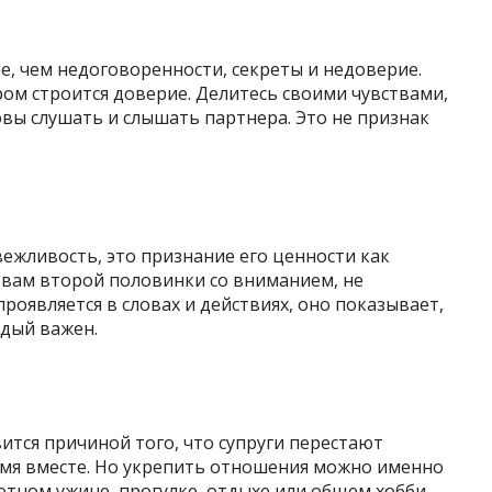
, чем недоговоренности, секреты и недоверие.
ом строится доверие. Делитесь своими чувствами,
вы слушать и слышать партнера. Это не признак
вежливость, это признание его ценности как
твам второй половинки со вниманием, не
роявляется в словах и действиях, оно показывает,
ждый важен.
тся причиной того, что супруги перестают
мя вместе. Но укрепить отношения можно именно
ютном ужине, прогулке, отдыхе или общем хобби.