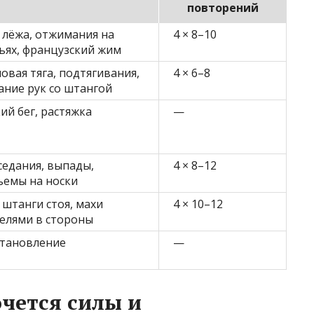
повторений
 лёжа, отжимания на
4 × 8–10
ьях, французский жим
овая тяга, подтягивания,
4 × 6–8
ание рук со штангой
ий бег, растяжка
—
едания, выпады,
4 × 8–12
ъемы на носки
штанги стоя, махи
4 × 10–12
елями в стороны
становление
—
очется силы и