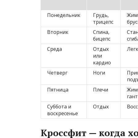
Понедельник
Грудь,
Жим
трицепс
брус
Вторник
Спина,
Стан
бицепс
сгиб
Среда
Отдых
Легк
или
кардио
Четверг
Ноги
Прис
под
Пятница
Плечи
Жим 
гант
Суббота и
Отдых
Вос
воскресенье
Кроссфит — когда х