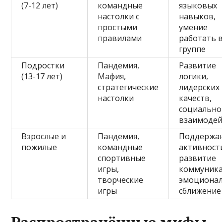
(7-12 лет)
командные
языковых
настолки с
навыков,
простыми
умение
правилами
работать 
группе
Подростки
Пандемия,
Развитие
(13-17 лет)
Мафия,
логики,
стратегические
лидерских
настолки
качеств,
социально
взаимодей
Взрослые и
Пандемия,
Поддержа
пожилые
командные
активност
спортивные
развитие
игры,
коммуника
творческие
эмоциона
игры
сближение
Распространённые мифы