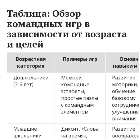
Таблица: Обзор
командных игр в
зависимости от возраста
и целей
Возрастная
Примеры игр
Основ
категория
навыки и
Дошкольники
Мемори,
Развитие
(3-6 лет)
командные
моторики,
эстафеты,
обучение
простые пазлы
базовому
с командным
сотруднич
элементом
улучшение
внимания
Младшие
Диксит, «Слова
Развитие
школьники
на время»,
воображен