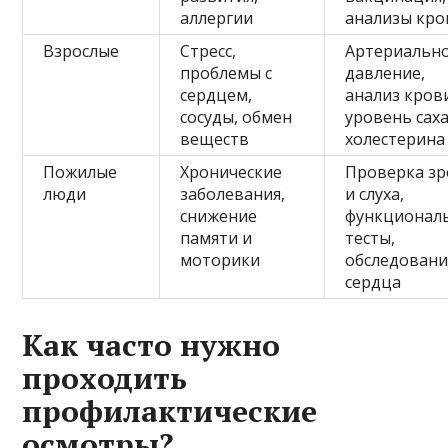
аллергии
анализы кро
Взрослые
Стресс,
Артериальн
проблемы с
давление,
сердцем,
анализ кров
сосуды, обмен
уровень саха
веществ
холестерина
Пожилые
Хронические
Проверка зр
люди
заболевания,
и слуха,
снижение
функционал
памяти и
тесты,
моторики
обследован
сердца
Как часто нужно
проходить
профилактические
осмотры?