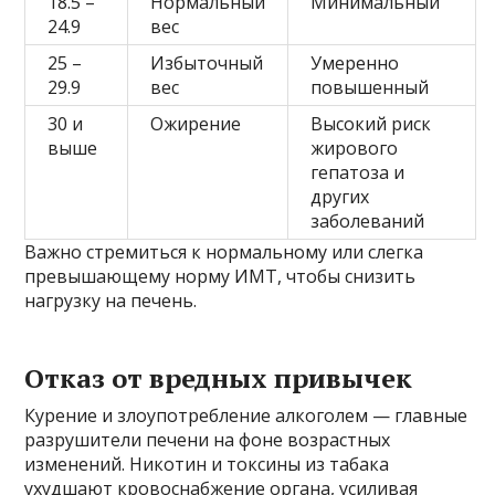
18.5 –
Нормальный
Минимальный
24.9
вес
25 –
Избыточный
Умеренно
29.9
вес
повышенный
30 и
Ожирение
Высокий риск
выше
жирового
гепатоза и
других
заболеваний
Важно стремиться к нормальному или слегка
превышающему норму ИМТ, чтобы снизить
нагрузку на печень.
Отказ от вредных привычек
Курение и злоупотребление алкоголем — главные
разрушители печени на фоне возрастных
изменений. Никотин и токсины из табака
ухудшают кровоснабжение органа, усиливая