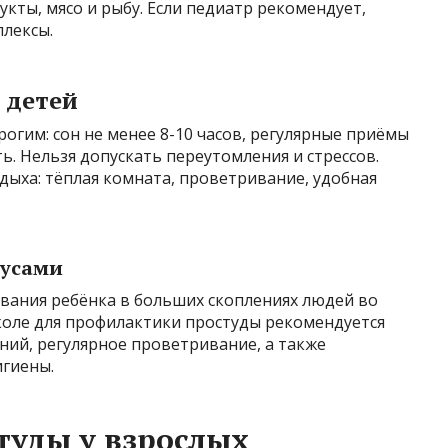
кты, мясо и рыбу. Если педиатр рекомендует,
лексы.
 детей
огим: сон не менее 8-10 часов, регулярные приёмы
ь. Нельзя допускать переутомления и стрессов.
дыха: тёплая комната, проветривание, удобная
русами
вания ребёнка в больших скоплениях людей во
коле для профилактики простуды рекомендуется
ий, регулярное проветривание, а также
игиены.
туды у взрослых