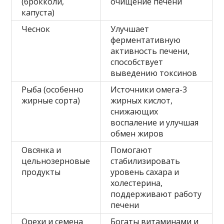
(брокколи,
очищение печени
капуста)
Чеснок
Улучшает
ферментативную
активность печени,
способствует
выведению токсинов
Рыба (особенно
Источники омега-3
жирные сорта)
жирных кислот,
снижающих
воспаление и улучшая
обмен жиров
Овсянка и
Помогают
цельнозерновые
стабилизировать
продукты
уровень сахара и
холестерина,
поддерживают работу
печени
Орехи и семена
Богаты витаминами и