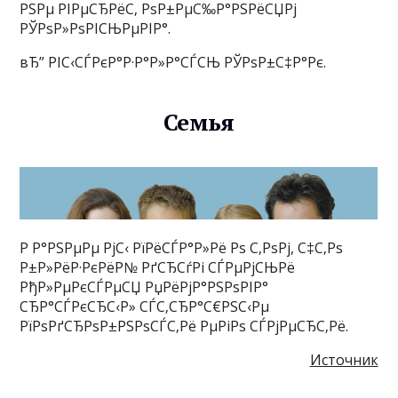
РЅРµ РІРµСЂРёС‚ РѕР±РµС‰Р°РЅРёСЏРј
РЎРѕР»РѕРІСЊРµРІР°.
вЂ” РІС‹СЃРєР°Р·Р°Р»Р°СЃСЊ РЎРѕР±С‡Р°Рє.
Р Р°РЅРµРµ РјС‹ РїРёСЃР°Р»Рё Рѕ С‚РѕРј, С‡С‚Рѕ
Р±Р»РёР·РєРёР№ РґСЂСѓРі СЃРµРјСЊРё
РђР»РµРєСЃРµСЏ РџРёРјР°РЅРѕРІР°
СЂР°СЃРєСЂС‹Р» СЃС‚СЂР°С€РЅС‹Рµ
РїРѕРґСЂРѕР±РЅРѕСЃС‚Рё РµРіРѕ СЃРјРµСЂС‚Рё.
Источник