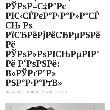
РЎРѕР±С‡Р°Рє
РІС‹СЃРєР°Р·Р°Р»Р°СЃ
СЊ Рѕ
РїСЂРёРјРёСЂРµРЅРё
Рё
РЎРѕР»РѕРІСЊРµРІР°
Рё Р‘РѕРЅРё:
В«РЎРґР°Р»
РЅР°Р·Р°РґВ»
28.04.2026
Новости
Комментарии: 0