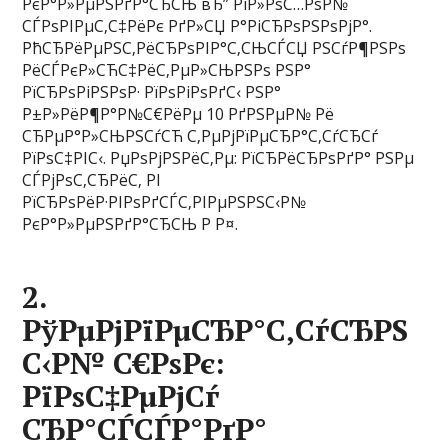
РєР°Р»РµРЅРґР°СЂСЊ вЂ” РїР»РѕС…РѕР№
СЃРѕРІРµС‚С‡РёРє РґР»СЏ Р°РіСЂРѕРЅРѕРјР°.
РћСЂРёРµРЅС‚РёСЂРѕРІР°С‚СЊСЃСЏ РЅСѓР¶РЅРѕ
РёСЃРєР»СЋС‡РёС‚РµР»СЊРЅРѕ РЅР°
РїСЂРѕРіРЅРѕР· РїРѕРіРѕРґС‹ РЅР°
Р±Р»РёР¶Р°Р№С€РёРµ 10 РґРЅРµР№ Рё
СЂРµР°Р»СЊРЅСѓСЋ С‚РµРјРїРµСЂР°С‚СѓСЂСѓ
РїРѕС‡РІС‹. РџРѕРјРЅРёС‚Рµ: РїСЂРёСЂРѕРґР° РЅРµ
СЃРјРѕС‚СЂРёС‚ РІ
РїСЂРѕРёР·РІРѕРґСЃС‚РІРµРЅРЅС‹Р№
РєР°Р»РµРЅРґР°СЂСЊ Р Р¤.
2.
РўРµРјРїРµСЂР°С‚СѓСЂРЅ
С‹Р№ С€РѕРє:
РїРѕС‡РµРјСѓ
СЂР°СЃСЃР°РґР°