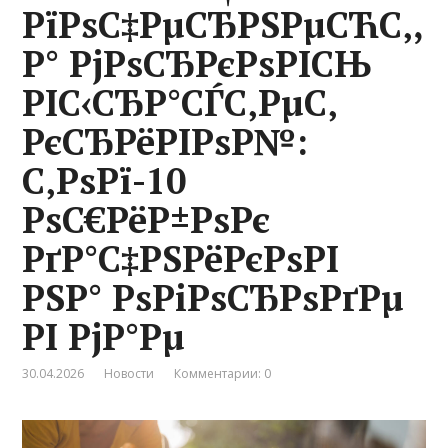
РїРѕС‡РµСЂРЅРµСЋС‚,
Р° РјРѕСЂРєРѕРІСЊ
РІС‹СЂР°СЃС‚РµС‚
РєСЂРёРІРѕР№:
С‚РѕРї-10
РѕС€РёР±РѕРє
РґР°С‡РЅРёРєРѕРІ
РЅР° РѕРіРѕСЂРѕРґРµ
РІ РјР°Рµ
30.04.2026
Новости
Комментарии: 0