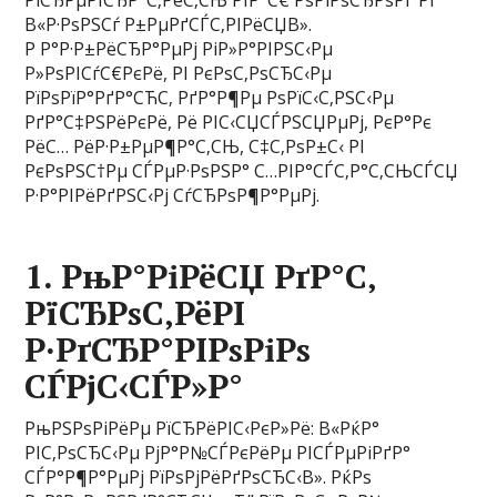
В«Р·РѕРЅСѓ Р±РµРґСЃС‚РІРёСЏВ».
Р Р°Р·Р±РёСЂР°РµРј РіР»Р°РІРЅС‹Рµ
Р»РѕРІСѓС€РєРё, РІ РєРѕС‚РѕСЂС‹Рµ
РїРѕРїР°РґР°СЋС‚ РґР°Р¶Рµ РѕРїС‹С‚РЅС‹Рµ
РґР°С‡РЅРёРєРё, Рё РІС‹СЏСЃРЅСЏРµРј, РєР°Рє
РёС… РёР·Р±РµР¶Р°С‚СЊ, С‡С‚РѕР±С‹ РІ
РєРѕРЅС†Рµ СЃРµР·РѕРЅР° С…РІР°СЃС‚Р°С‚СЊСЃСЏ
Р·Р°РІРёРґРЅС‹Рј СѓСЂРѕР¶Р°РµРј.
1. РњР°РіРёСЏ РґР°С‚
РїСЂРѕС‚РёРІ
Р·РґСЂР°РІРѕРіРѕ
СЃРјС‹СЃР»Р°
РњРЅРѕРіРёРµ РїСЂРёРІС‹РєР»Рё: В«РќР°
РІС‚РѕСЂС‹Рµ РјР°Р№СЃРєРёРµ РІСЃРµРіРґР°
СЃР°Р¶Р°РµРј РїРѕРјРёРґРѕСЂС‹В». РќРѕ