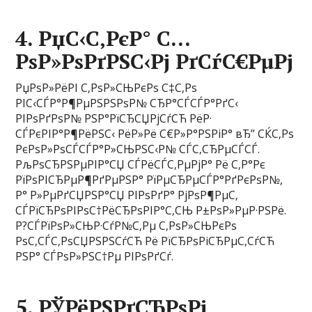
4. РџС‹С‚РєР° С…
РѕР»РѕРґРЅС‹Рј РґСѓС€РµРј
РџРѕР»РёРІ С‚РѕР»СЊРєРѕ С‡С‚Рѕ
РІС‹СЃР°Р¶РµРЅРЅРѕР№ СЂР°СЃСЃР°РґС‹
РІРѕРґРѕР№ РЅР°РїСЂСЏРјСѓСЋ РёР·
СЃРєРІР°Р¶РёРЅС‹ РёР»Рё С€Р»Р°РЅРіР° вЂ” СЌС‚Рѕ
РєРѕР»РѕСЃСЃР°Р»СЊРЅС‹Р№ СЃС‚СЂРµСЃСЃ.
РљРѕСЂРЅРµРІР°СЏ СЃРёСЃС‚РµРјР° Рё С‚Р°Рє
РїРѕРІСЂРµР¶РґРµРЅР° РїРµСЂРµСЃР°РґРєРѕР№,
Р° Р»РµРґСЏРЅР°СЏ РІРѕРґР° РјРѕР¶РµС‚
СЃРїСЂРѕРІРѕС†РёСЂРѕРІР°С‚СЊ Р±РѕР»РµР·РЅРё.
Р?СЃРїРѕР»СЊР·СѓР№С‚Рµ С‚РѕР»СЊРєРѕ
РѕС‚СЃС‚РѕСЏРЅРЅСѓСЋ Рё РїСЂРѕРіСЂРµС‚СѓСЋ
РЅР° СЃРѕР»РЅС†Рµ РІРѕРґСѓ.
5. РЎРёРЅРґСЂРѕРј