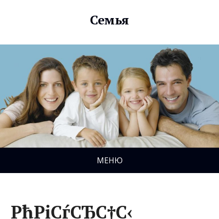
Семья
МЕНЮ
РћРіСѓСЂС†С‹