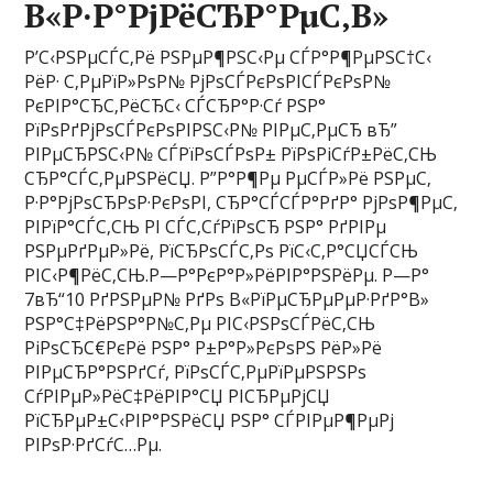
В«Р·Р°РјРёСЂР°РµС‚В»
Р’С‹РЅРµСЃС‚Рё РЅРµР¶РЅС‹Рµ СЃР°Р¶РµРЅС†С‹
РёР· С‚РµРїР»РѕР№ РјРѕСЃРєРѕРІСЃРєРѕР№
РєРІР°СЂС‚РёСЂС‹ СЃСЂР°Р·Сѓ РЅР°
РїРѕРґРјРѕСЃРєРѕРІРЅС‹Р№ РІРµС‚РµСЂ вЂ”
РІРµСЂРЅС‹Р№ СЃРїРѕСЃРѕР± РїРѕРіСѓР±РёС‚СЊ
СЂР°СЃС‚РµРЅРёСЏ. Р”Р°Р¶Рµ РµСЃР»Рё РЅРµС‚
Р·Р°РјРѕСЂРѕР·РєРѕРІ, СЂР°СЃСЃР°РґР° РјРѕР¶РµС‚
РІРїР°СЃС‚СЊ РІ СЃС‚СѓРїРѕСЂ РЅР° РґРІРµ
РЅРµРґРµР»Рё, РїСЂРѕСЃС‚Рѕ РїС‹С‚Р°СЏСЃСЊ
РІС‹Р¶РёС‚СЊ.Р—Р°РєР°Р»РёРІР°РЅРёРµ. Р—Р°
7вЂ“10 РґРЅРµР№ РґРѕ В«РїРµСЂРµРµР·РґР°В»
РЅР°С‡РёРЅР°Р№С‚Рµ РІС‹РЅРѕСЃРёС‚СЊ
РіРѕСЂС€РєРё РЅР° Р±Р°Р»РєРѕРЅ РёР»Рё
РІРµСЂР°РЅРґСѓ, РїРѕСЃС‚РµРїРµРЅРЅРѕ
СѓРІРµР»РёС‡РёРІР°СЏ РІСЂРµРјСЏ
РїСЂРµР±С‹РІР°РЅРёСЏ РЅР° СЃРІРµР¶РµРј
РІРѕР·РґСѓС…Рµ.