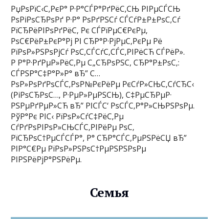
РџРѕРїС‹С‚РєР° Р·Р°СЃР°РґРёС‚СЊ РІРµСЃСЊ
РѕРіРѕСЂРѕРґ Р·Р° РѕРґРЅСѓ СЃСѓР±Р±РѕС‚Сѓ
РїСЂРёРІРѕРґРёС‚ Рє СЃРїРµС€РєРµ,
РѕС€РёР±РєР°Рј РІ СЂР°Р·РјРµС‚РєРµ Рё
РїРѕР»РЅРѕРјСѓ РѕС‚СЃСѓС‚СЃС‚РІРёСЋ СЃРёР».
Р Р°Р·РґРµР»РёС‚Рµ С„СЂРѕРЅС‚ СЂР°Р±РѕС‚:
СЃРЅР°С‡Р°Р»Р° вЂ” С…
РѕР»РѕРґРѕСЃС‚РѕР№РєРёРµ РєСѓР»СЊС‚СѓСЂС‹
(РіРѕСЂРѕС…, Р·РµР»РµРЅСЊ), С‡РµСЂРµР·
РЅРµРґРµР»СЋ вЂ” РІСЃС‘ РѕСЃС‚Р°Р»СЊРЅРѕРµ.
РўР°Рє РІС‹ РїРѕР»СѓС‡РёС‚Рµ
СѓРґРѕРІРѕР»СЊСЃС‚РІРёРµ РѕС‚
РїСЂРѕС†РµСЃСЃР°, Р° СЂР°СЃС‚РµРЅРёСЏ вЂ”
РІР°С€Рµ РїРѕР»РЅРѕС†РµРЅРЅРѕРµ
РІРЅРёРјР°РЅРёРµ.