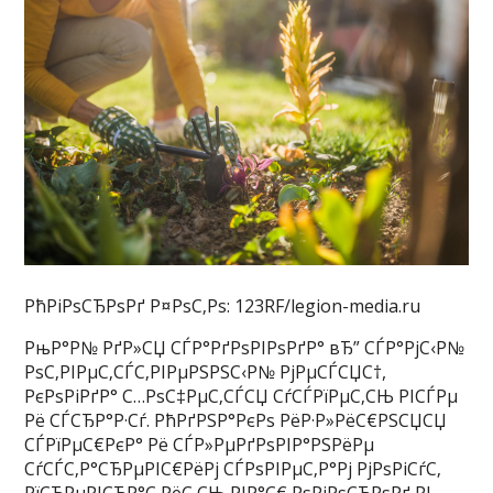
РћРіРѕСЂРѕРґ Р¤РѕС‚Рѕ: 123RF/legion-media.ru
РњР°Р№ РґР»СЏ СЃР°РґРѕРІРѕРґР° вЂ” СЃР°РјС‹Р№
РѕС‚РІРµС‚СЃС‚РІРµРЅРЅС‹Р№ РјРµСЃСЏС†,
РєРѕРіРґР° С…РѕС‡РµС‚СЃСЏ СѓСЃРїРµС‚СЊ РІСЃРµ
Рё СЃСЂР°Р·Сѓ. РћРґРЅР°РєРѕ РёР·Р»РёС€РЅСЏСЏ
СЃРїРµС€РєР° Рё СЃР»РµРґРѕРІР°РЅРёРµ
СѓСЃС‚Р°СЂРµРІС€РёРј СЃРѕРІРµС‚Р°Рј РјРѕРіСѓС‚
РїСЂРµРІСЂР°С‚РёС‚СЊ РІР°С€ РѕРіРѕСЂРѕРґ РІ