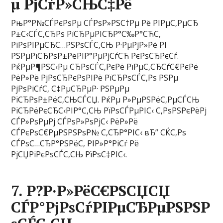
µ РјСѓР»СЊС‡Рё
РњР°Р№СЃРєРѕРµ СЃРѕР»РЅС†Рµ Рё РІРµС‚РµСЂ
Р±С‹СЃС‚СЂРѕ РїСЂРµРІСЂР°С‰Р°СЋС‚
РїРѕРІРµСЂС…РЅРѕСЃС‚СЊ Р·РµРјР»Рё РІ
РЅРµРїСЂРѕР±РёРІР°РµРјСѓСЋ РєРѕСЂРєСѓ.
РќРµР¶РЅС‹Рµ СЂРѕСЃС‚РєРё РїРµС‚СЂСѓС€РєРё
РёР»Рё РјРѕСЂРєРѕРІРё РїСЂРѕСЃС‚Рѕ РЅРµ
РјРѕРіСѓС‚ С‡РµСЂРµР· РЅРµРµ
РїСЂРѕР±РёС‚СЊСЃСЏ. РќРµ Р»РµРЅРёС‚РµСЃСЊ
РїСЂРёРєСЂС‹РІР°С‚СЊ РїРѕСЃРµРІС‹ С‚РѕРЅРєРёРј
СЃР»РѕРµРј СЃРѕР»РѕРјС‹ РёР»Рё
СЃРєРѕС€РµРЅРЅРѕР№ С‚СЂР°РІС‹ вЂ” СЌС‚Рѕ
СЃРѕС…СЂР°РЅРёС‚ РІР»Р°РіСѓ Рё
РјСЏРіРєРѕСЃС‚СЊ РїРѕС‡РІС‹.
7. Р?Р·Р»РёС€РЅСЏСЏ
СЃР°РјРѕСѓРІРµСЂРµРЅРЅР