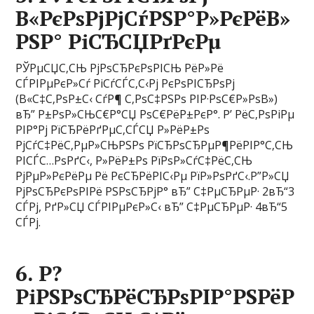
В«РєРѕРјРјСѓРЅР°Р»РєРёВ»
РЅР° РіСЂСЏРґРєРµ
РЎРµСЏС‚СЊ РјРѕСЂРєРѕРІСЊ РёР»Рё
СЃРІРµРєР»Сѓ РіСѓСЃС‚С‹Рј РєРѕРІСЂРѕРј
(В«С‡С‚РѕР±С‹ СѓР¶ С‚РѕС‡РЅРѕ РІР·РѕС€Р»РѕВ»)
вЂ” Р±РѕР»СЊС€Р°СЏ РѕС€РёР±РєР°. Р’ РёС‚РѕРіРµ
РІР°Рј РїСЂРёРґРµС‚СЃСЏ Р»РёР±Рѕ
РјСѓС‡РёС‚РµР»СЊРЅРѕ РїСЂРѕСЂРµР¶РёРІР°С‚СЊ
РІСЃС…РѕРґС‹, Р»РёР±Рѕ РїРѕР»СѓС‡РёС‚СЊ
РјРµР»РєРёРµ Рё РєСЂРёРІС‹Рµ РїР»РѕРґС‹.Р”Р»СЏ
РјРѕСЂРєРѕРІРё РЅРѕСЂРјР° вЂ” С‡РµСЂРµР· 2вЂ“3
СЃРј, РґР»СЏ СЃРІРµРєР»С‹ вЂ” С‡РµСЂРµР· 4вЂ“5
СЃРј.
6. Р?
РіРЅРѕСЂРёСЂРѕРІР°РЅРёР