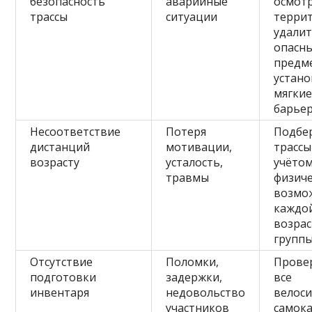
безопасность
аварийные
осмот
трассы
ситуации
терри
удали
опасн
предм
устан
мягки
барье
Несоответствие
Потеря
Подбе
дистанций
мотивации,
трассы
возрасту
усталость,
учёто
травмы
физич
возмо
каждо
возра
групп
Отсутствие
Поломки,
Прове
подготовки
задержки,
все
инвентаря
недовольство
велос
участников
самок