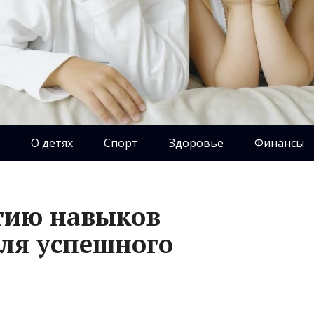
О детях
Спорт
Здоровье
Финансы
тию навыков
ля успешного