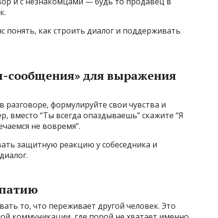
вор и с незнакомцами — будь то продавец в
к.
с понять, как строить диалог и поддерживать
«я-сообщения» для выражения
в разговоре, формулируйте свои чувства и
р, вместо “Ты всегда опаздываешь” скажите “Я
ечаемся не вовремя”.
ать защитную реакцию у собеседника и
диалог.
мпатию
ать то, что переживает другой человек. Это
кой коммуникации, где порой не хватает именно