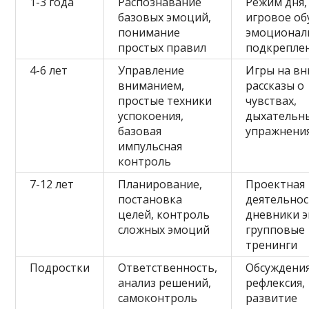
1-3 года
Распознавание
Режим дня,
базовых эмоций,
игровое об
понимание
эмоционал
простых правил
подкрепле
4-6 лет
Управление
Игры на вн
вниманием,
рассказы о
простые техники
чувствах,
успокоения,
дыхательн
базовая
упражнени
импульсная
контроль
7-12 лет
Планирование,
Проектная
постановка
деятельнос
целей, контроль
дневники 
сложных эмоций
групповые
тренинги
Подростки
Ответственность,
Обсуждения
анализ решений,
рефлексия,
самоконтроль
развитие