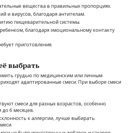
ательные вещества в правильных пропорциях.
й и вирусов, благодаря антителам.
витию пищеварительной системы.
 ребенком, благодаря эмоциональному контакту
ребует приготовления.
 её выбрать
ормить грудью по медицинским или личным
приходят адаптированные смеси. При выборе смеси
вуют смеси для разных возрастов, особенно
до 6 месяцев.
склонность к аллергии, лучше выбирать
меси.
меси не было искусственных добавок и сахаров.