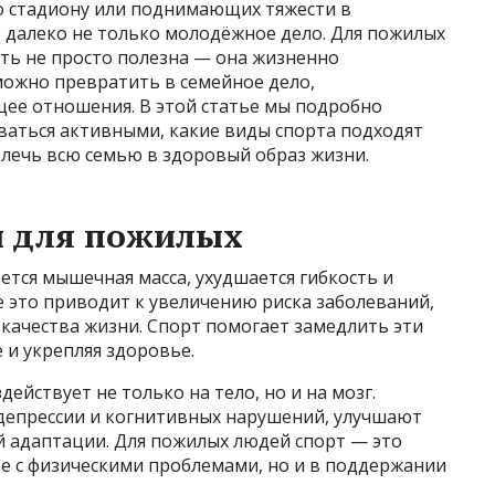
о стадиону или поднимающих тяжести в
 далеко не только молодёжное дело. Для пожилых
ть не просто полезна — она жизненно
можно превратить в семейное дело,
ее отношения. В этой статье мы подробно
ваться активными, какие виды спорта подходят
овлечь всю семью в здоровый образ жизни.
н для пожилых
ется мышечная масса, ухудшается гибкость и
се это приводит к увеличению риска заболеваний,
качества жизни. Спорт помогает замедлить эти
 и укрепляя здоровье.
ействует не только на тело, но и на мозг.
депрессии и когнитивных нарушений, улучшают
й адаптации. Для пожилых людей спорт — это
е с физическими проблемами, но и в поддержании