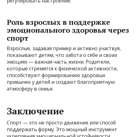
регулировать настроение.
Роль взрослых в поддержке
эмоционального здоровья через
спорт
Взрослые, задавая пример и активно участвуя,
показывают детям, что забота о себе и своих
эмоциях — важная часть жизни. Родители,
которые стремятся к физической активности,
способствуют формированию здоровых
привычек у детей и создают благоприятную
атмосферу в семье.
Заключение
Спорт — это не просто движение или способ
поддержать форму. Это мощный инструмент
укрепления эмоциональной устойчивости,