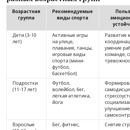
Возрастная
Рекомендуемые
Польз
группа
виды спорта
эмоцио
устойч
Дети (3-10
Активные игры
Развитие 
лет)
на улице,
координац
плавание, танцы,
умение ра
игровые виды
команде, 
спорта (мини-
тревожно
футбол,
баскетбол)
Подростки
Футбол,
Формиров
(11-17 лет)
волейбол, бег,
самодисци
лёгкая атлетика,
стрессоуст
йога
социализа
улучшение
самоконтр
Взрослые
Бег, фитнес,
Снятие стр