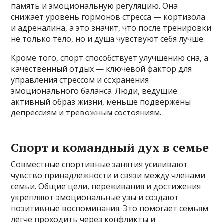
память и эмоциональную регуляцию. Она
снижает уровень гормонов стресса — кортизола
и адреналина, а это значит, что после тренировки
не только тело, но и душа чувствуют себя лучше.
Кроме того, спорт способствует улучшению сна, а
качественный отдых — ключевой фактор для
управления стрессом и сохранения
эмоционального баланса. Люди, ведущие
активный образ жизни, меньше подвержены
депрессиям и тревожным состояниям.
Спорт и командный дух в семье
Совместные спортивные занятия усиливают
чувство принадлежности и связи между членами
семьи. Общие цели, переживания и достижения
укрепляют эмоциональные узы и создают
позитивные воспоминания. Это помогает семьям
легче проходить через конфликты и