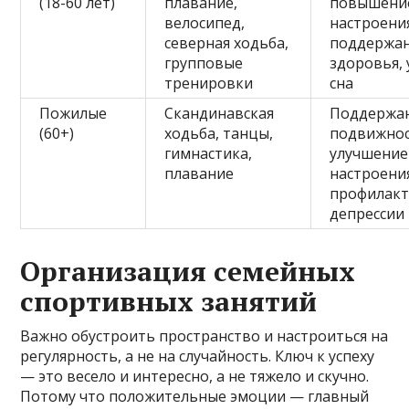
(18-60 лет)
плавание,
повышени
велосипед,
настроени
северная ходьба,
поддержа
групповые
здоровья,
тренировки
сна
Пожилые
Скандинавская
Поддержа
(60+)
ходьба, танцы,
подвижнос
гимнастика,
улучшение
плавание
настроени
профилакт
депрессии
Организация семейных
спортивных занятий
Важно обустроить пространство и настроиться на
регулярность, а не на случайность. Ключ к успеху
— это весело и интересно, а не тяжело и скучно.
Потому что положительные эмоции — главный