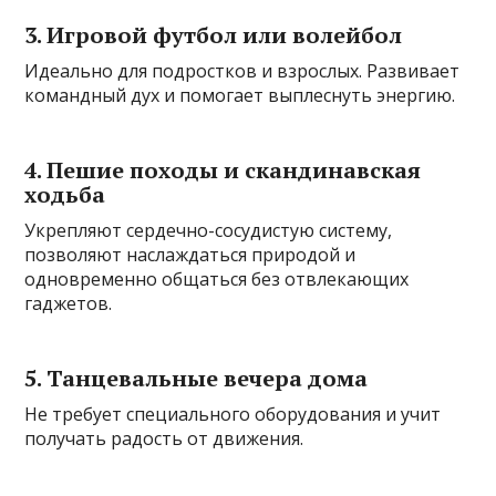
3. Игровой футбол или волейбол
Идеально для подростков и взрослых. Развивает
командный дух и помогает выплеснуть энергию.
4. Пешие походы и скандинавская
ходьба
Укрепляют сердечно-сосудистую систему,
позволяют наслаждаться природой и
одновременно общаться без отвлекающих
гаджетов.
5. Танцевальные вечера дома
Не требует специального оборудования и учит
получать радость от движения.