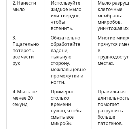
2. Нанести
Используйте
Мыло разруш
мыло
жидкое мыло
клеточные
или твёрдое,
мембраны
чтобы
микробов,
вспенить.
уничтожая их
3.
Обязательно
Многие микр
Тщательно
обработайте
прячутся име
потереть
ладони,
в
все части
тыльную
труднодосту
рук
сторону,
местах.
межпальцевые
промежутки и
ногти.
4. Мыть не
Примерно
Правильная
менее 20
столько
длительност
секунд
времени
помогает
нужно, чтобы
разрушить
смыть все
больше
микробы.
патогенов.