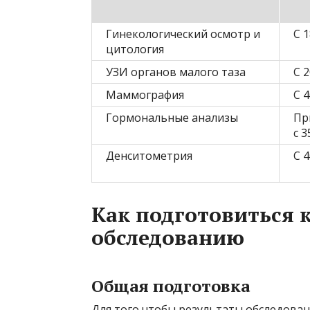
Гинекологический осмотр и
С 1
цитология
УЗИ органов малого таза
С 2
Маммография
С 4
Гормональные анализы
Пр
с 3
Денситометрия
С 4
Как подготовиться 
обследованию
Общая подготовка
Для того чтобы результаты обследова