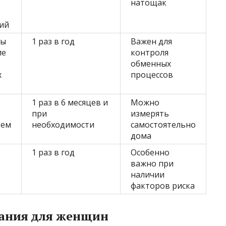
натощак
ий
ты
1 раз в год
Важен для
ие
контроля
обменных
х
процессов
1 раз в 6 месяцев и
Можно
при
измерять
цем
необходимости
самостоятельно
дома
1 раз в год
Особенно
важно при
наличии
факторов риска
ания для женщин