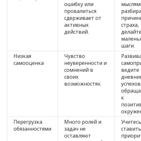
ошибку или
мыслям
провалиться
разбир
сдерживает от
причин
активных
страха,
действий.
делайт
малень
шаги.
Низкая
Чувство
Развив
самооценка
неуверенности и
самопр
сомнений в
ведите
своих
дневни
возможностях.
успехов
обраща
к
позити
окруже
Перегрузка
Много ролей и
Учитес
обязанностями
задач не
ставит
оставляют
приори