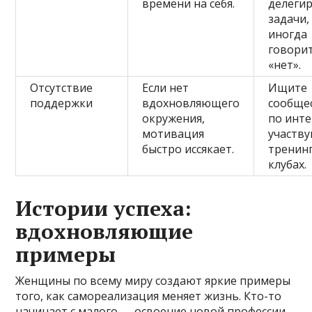
времени на себя.
делеги
задачи,
иногда
говори
«нет».
Отсутствие
Если нет
Ищите
поддержки
вдохновляющего
сообще
окружения,
по инте
мотивация
участву
быстро иссякает.
тренинг
клубах.
Истории успеха:
вдохновляющие
примеры
Женщины по всему миру создают яркие примеры
того, как самореализация меняет жизнь. Кто-то
начинает с малого — освоение новой профессии