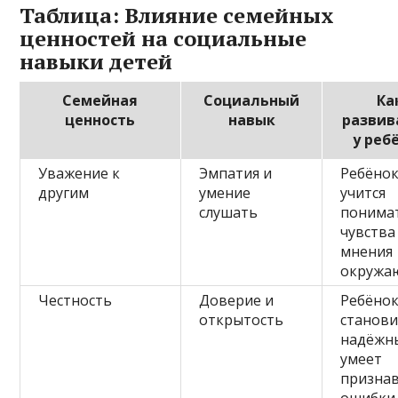
Таблица: Влияние семейных
ценностей на социальные
навыки детей
Семейная
Социальный
Ка
ценность
навык
развив
у реб
Уважение к
Эмпатия и
Ребёно
другим
умение
учится
слушать
понима
чувства
мнения
окружа
Честность
Доверие и
Ребёно
открытость
станови
надёжн
умеет
призна
ошибки