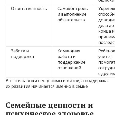
Ответственность
Самоконтроль
Укрепля
и выполнение
способн
обязательств
доводи
дела до
конца и
приним
последс
Забота и
Командная
Ребёно
поддержка
работа и
учится
поддержание
помогат
отношений
сотруд
с други
Все эти навыки неоценимы в жизни, а поддержка
их развития начинается именно в семье.
Семейные ценности и
психическое здоровье