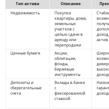
Тип актива
Описание
Пре
Недвижимость
Покупка
Стаби
квартиры, дома,
возмо
земельных
получ
участков с
допол
целью сдачи в
доход
аренду или
актив
перепродажи
Ценные бумаги
Акции,
Широ
облигации,
возмо
фонды,
дивер
биржевые
высок
инструменты
доход
Депозиты и
Вклады в банки
Низки
сберегательные
с
гаран
счета
фиксированной
доход
ставкой