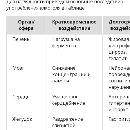
Для наглядности приведём основные последствия
употребления алкоголя в таблице:
Орган/
Кратковременное
Долгоср
сфера
воздействие
воздей
Печень
Нагрузка на
Жировая
ферменты
дистрофи
цирроз,
гепатит
Мозг
Снижение
Нейрона
концентрации и
поврежд
памяти
когнити
нарушен
Сердце
Учащённое
Артериа
сердцебиение
гипертен
инфаркт
Желудок
Раздражение
Гастрит,
слизистой