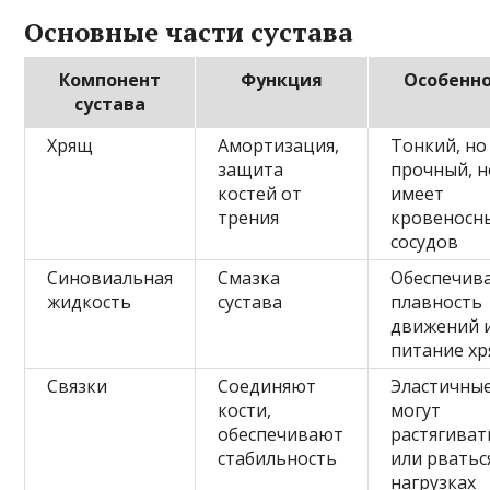
Основные части сустава
Компонент
Функция
Особенн
сустава
Хрящ
Амортизация,
Тонкий, но
защита
прочный, н
костей от
имеет
трения
кровеносн
сосудов
Синовиальная
Смазка
Обеспечив
жидкость
сустава
плавность
движений 
питание х
Связки
Соединяют
Эластичные
кости,
могут
обеспечивают
растягиват
стабильность
или рватьс
нагрузках