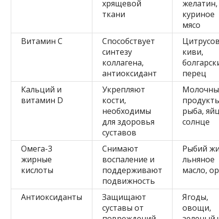
хрящевой
желатин,
ткани
куриное
мясо
Витамин C
Способствует
Цитрусов
синтезу
киви,
коллагена,
болгарск
антиоксидант
перец
Кальций и
Укрепляют
Молочны
витамин D
кости,
продукты
необходимы
рыба, яйц
для здоровья
солнце
суставов
Омега-3
Снимают
Рыбий жи
жирные
воспаление и
льняное
кислоты
поддерживают
масло, о
подвижность
Антиоксиданты
Защищают
Ягоды,
суставы от
овощи,
повреждений
зеленый 