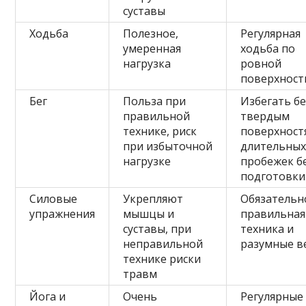
суставы
Ходьба
Полезное,
Регулярная
умеренная
ходьба по
нагрузка
ровной
поверхност
Бег
Польза при
Избегать бе
правильной
твердым
технике, риск
поверхност
при избыточной
длительны
нагрузке
пробежек б
подготовки
Силовые
Укрепляют
Обязательн
упражнения
мышцы и
правильная
суставы, при
техника и
неправильной
разумные в
технике риски
травм
Йога и
Очень
Регулярные