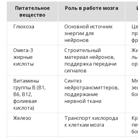
Питательное
Роль в работе мозга
вещество
Глюкоза
Основной источник
Це
энергии для
пр
нейронов
фр
Омега-3
Строительный
Жи
жирные
материал нейронов,
ль
кислоты
поддержка передачи
ор
сигналов
Витамины
Синтез
Мя
группы B (B1,
нейротрансмиттеров,
зе
B6, B12,
поддержание
бо
фолиевая
нервной ткани
кислота)
Железо
Транспорт кислорода
Кр
к клеткам мозга
пе
бо