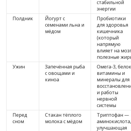
стабильной
энергии
Полдник
Йогурт с
Пробиотики
семенами льна и
для здоровья
мёдом
кишечника
(который
напрямую
влияет на мозг
полезные жир
Ужин
Запечённая рыба
Омега-3, белок
с овощами и
витамины и
киноа
минералы для
восстановлен
и работы
нервной
системы
Перед
Стакан тёплого
Триптофан —
сном
молока с мёдом
аминокислота
улучшающая