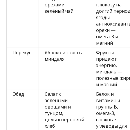
орехами,
глюкозу на
зелёный чай
долгий период
ягоды —
антиоксидант
орехи —
омега-3 и
магний
Перекус
Яблоко и горсть
Фрукты
миндаля
придают
энергию,
миндаль —
полезные жир
и магний
Обед
Салат с
Белок и
зелёными
витамины
овощами и
группы B,
тунцом,
омега-3,
цельнозерновой
сложные
хлеб
углеводы для