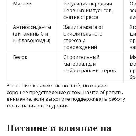
Магний
Регуляция передачи
Ор
нервных импульсов,
зе
снятие стресса
ли
Антиоксиданты
Защита мозга от
Яг
(витамины C и
окислительного
ци
E, флавоноиды)
стресса и
ор
повреждений
ча
Белок
Строительный
Мя
материал для
мо
нейротрансмиттеров
пр
бо
Этот список далеко не полный, но он даёт
хорошее представление о том, на что обратить
внимание, если вы хотите поддерживать работу
мозга на высоком уровне.
Питание и влияние на