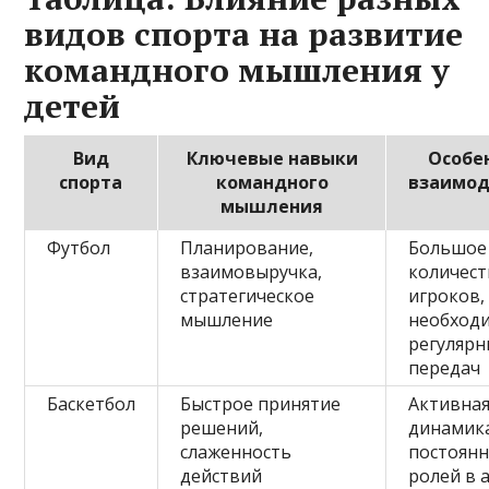
видов спорта на развитие
командного мышления у
детей
Вид
Ключевые навыки
Особе
спорта
командного
взаимод
мышления
Футбол
Планирование,
Большое
взаимовыручка,
количес
стратегическое
игроков,
мышление
необход
регулярн
передач
Баскетбол
Быстрое принятие
Активна
решений,
динамик
слаженность
постоянн
действий
ролей в 