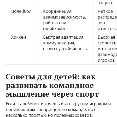
защите
Волейбол
Координация,
Чёткое
взаимозависимость,
распред
работа над
зон
ошибками
ответст
Хоккей
Быстрая адаптация,
Высокая
коммуникация,
скорость
стрессоустойчивость
интенси
взаимод
игроков
Советы для детей: как
развивать командное
мышление через спорт
Если ты ребёнок и хочешь быть крутым игроком и
понимающим товарищем по команде, вот
несколько простых, но полезных советов: