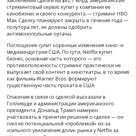
заключении сделки на $82,7 млрд: американский
стриминговый сервис купит у компании ее
кинобизнес и своего конкурента — стриминг HBO
Max. Сделку планируют закрыть в течение года —
полутора лет, ее должны одобрить
антимонопольные органы.
Поглощение сулит коренные изменения кино- и
медиаиндустрии США. По сути, Netflix купит
бизнес, основная часть которого — его
противоположность: стриминг практически не
выпускает свой контент в кинотеатры, в то время
как фильмы Warner Bros. формируют
существенную часть проката в США.
Опасения в связи со сделкой высказали в
Голливуде и администрации американского
президента. Дональд Трамп намерен
участвовать в принятии решения о сделке — он
счел ее потенциальной «проблемой» из-за
«сильного увеличения доли» рынка у Netflix за