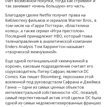
счет возможной покупки, тогда как стриминг и
так занимает «очень большую» его часть.
Благодаря сделке Netflix получит права на
библиотеку фильмов и сериалов Warner Bros., в
том числе на «Гарри Поттера», «Властелина
колец», а также сериал «Игра престолов».
Последний принадлежит HBO, который глава
теленаправления в аналитической компании
Enders Analysis Том Харрингтон называет
«творческой жемчужиной».
Еще одной потенциальной «жемчужиной в
короне», каковым подразделение считает его
соруководитель Питер Сафран, является DC
Comics. Как пишет Bloomberg, персонажи этой
вселенной под руководством Сафрана и Джеймса
Ганна — одни из самых ценных объектов
интеллектуальной собственности. «DC, пожалуй,
самый перспективный актив этой сделки. DC была
одной из самых недомонетизированных франшиз