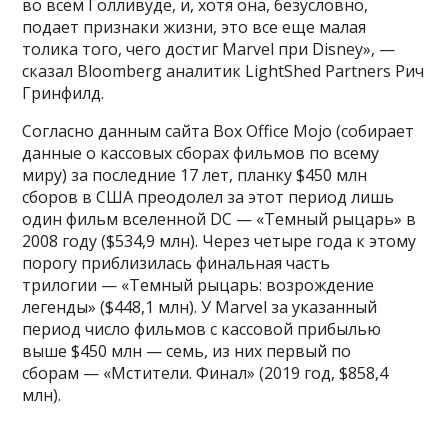
во всем Голливуде, и, хотя она, безусловно,
подает признаки жизни, это все еще малая
толика того, чего достиг Marvel при Disney», —
сказал Bloomberg аналитик LightShed Partners Рич
Гринфилд.
Согласно данным сайта Box Office Mojo (собирает
данные о кассовых сборах фильмов по всему
миру) за последние 17 лет, планку $450 млн
сборов в США преодолел за этот период лишь
один фильм вселенной DC — «Темный рыцарь» в
2008 году ($534,9 млн). Через четыре года к этому
порогу приблизилась финальная часть
трилогии — «Темный рыцарь: возрождение
легенды» ($448,1 млн). У Marvel за указанный
период число фильмов с кассовой прибылью
выше $450 млн — семь, из них первый по
сборам — «Мстители. Финал» (2019 год, $858,4
млн).